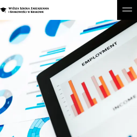
O nas
Studia
Studia podyplomowe i kursy
Kandydat
Student
Biznes
Zapisz się na studia