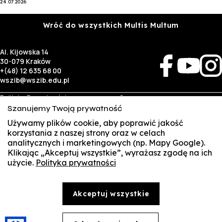
24.07.2026
Wróć do wszystkich Multis Multum
Al. Kijowska 14
30-079 Kraków
+(48) 12 635 68 00
wszib@wszib.edu.pl
Polityka Prywatności
O nas
RODO
Rekrutacja
Szanujemy Twoją prywatność
BIP
Studia
Używamy plików cookie, aby poprawić jakość
Identyfikacja wizualna
Kontakt
korzystania z naszej strony oraz w celach
analitycznych i marketingowych (np. Mapy Google).
Biznes
Student
Klikając „Akceptuj wszystkie”, wyrażasz zgodę na ich
Wynajem sal
Multis Multum
użycie.
Polityka prywatności
SUSZI
Targi pracy
Biblioteka
Samorząd
SAKE
© Copyright by Wyższa Szkoła Zarządzania i Bankowości w Krakowie (WSZIB)
Akceptuj wszystkie
Treści zawarte na stronie www.wszib.edu.pl oraz jej podstronach stanowią, o ile nie wskazano
Webmail
inaczej, utwory w rozumieniu właściwych przepisów, do których prawa majątkowe autorskie
przysługują WSZIB. Bez uprzedniej zgody WSZIB zabrania się w stosunku do tych treści oraz ich
części: kopiowania, reprodukowania, modyfikowania, dystrybuowania, publikowania,
Office 365