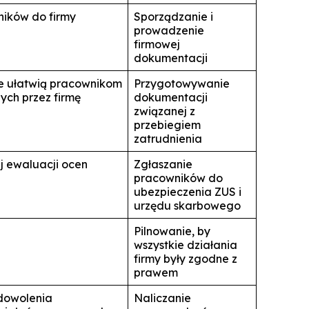
ików do firmy
Sporządzanie i
prowadzenie
firmowej
dokumentacji
e ułatwią pracownikom
Przygotowywanie
ych przez firmę
dokumentacji
związanej z
przebiegiem
zatrudnienia
 ewaluacji ocen
Zgłaszanie
pracowników do
ubezpieczenia ZUS i
urzędu skarbowego
Pilnowanie, by
wszystkie działania
firmy były zgodne z
prawem
dowolenia
Naliczanie