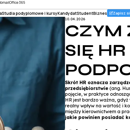
bmail
Office 365
a
Studia podyplomowe i kursy
Kandydat
Student
Biznes
Zapisz si
10.04.2026
CZYM 
SIĘ H
PODPO
Skrót HR oznacza zarządz
przedsiębiorstwie
(ang. Hu
pojęcie, w praktyce odnoszące
HR jest bardzo ważna, gdyż
realny wpływ na wartość i k
między kierownictwem a pra
jakie powinien posiadać 