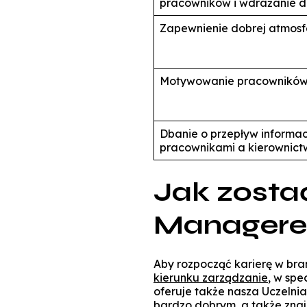
pracowników i wdrażanie 
Zapewnienie dobrej atmosfe
Motywowanie pracownikó
Dbanie o przepływ informac
pracownikami a kierownict
Jak zosta
Manager
Aby rozpocząć karierę w br
kierunku zarządzanie
, w spe
oferuje
także nasza Uczelnia
bardzo dobrym, a także zna