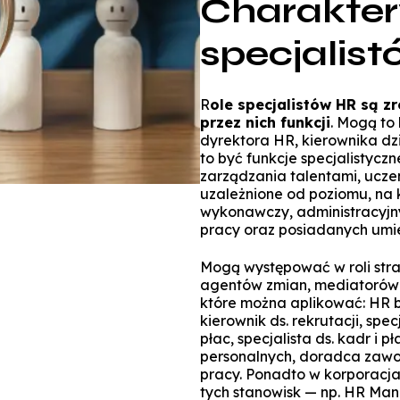
Charakter
specjalis
R
ole specjalistów HR są z
przez nich funkcji
. Mogą to
dyrektora HR, kierownika dz
to być funkcje specjalistycz
zarządzania talentami, uczen
uzależnione od poziomu, na k
wykonawczy, administracyjny
pracy oraz posiadanych umie
Mogą występować w roli str
agentów zmian, mediatorów 
które można aplikować: HR bu
kierownik ds. rekrutacji, specj
płac, specjalista ds. kadr i pł
personalnych, doradca zawod
pracy. Ponadto w korporacja
tych stanowisk — np. HR Mana