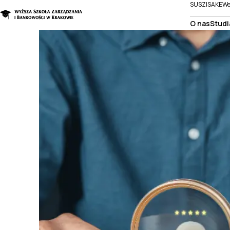
SUSZI
SAKE
We
O nas
Studi