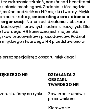
 też wdrażanie szkoleń, nadzór nad benefitami
ziałanie mobbingowi. Zadania, które będzie
, można podzielić na HR miękki i twardy. Miękki
im na rekrutacji,
onboardingu oraz dbaniu o
 organizacji
. Natomiast działania z obszaru
kadrowych, prawnych i administracyjnych. Dla
e twardego HR konieczna jest znajomość
iązków pracowników i pracodawców. Podział
ru miękkiego i twardego HR przedstawiono w
 przez specjalistę z obszaru miękkiego i
IĘKKIEGO HR
DZIAŁANIA Z
OBSZARU
TWARDEGO HR
erunku firmy na rynku
Zawieranie umów z
pracownikami
Kierowanie