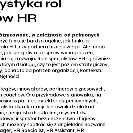
ystyka ról
Specjalista ds. Cyberbezpieczeńst
Komunikacja i psychologia w bizn
Biuro Promocji i Przedsiębior
Technologie cyfrowe w rachunkowoś
Zarządzanie zmianą dla liderów
Koło Naukowe Debat WSZiB
Konferencje WSZiB w Krakowie
Psychologia cyfrowa i komunika
Executive Cybersecurity, AI & Di
tów HR
Mikropoświadc
Governance in Ban
środowisku on
Controlling i audyt finansowy
Koło Naukowe Nowych Mediów
Darmowe kur
Manager HR
Cisco Networking Academy
Rachunkowość przedsiębiors
WSZiB gra z WOŚP do końca świata i 
różnicowane, w zależności od pełnionych
obsługa biur rachunko
Biznes i zarządzanie
 być funkcje bardzo ogólne, jak funkcja
Studencka Sesja Naukowa
iału HR, czy partnera biznesowego. Ale mogą
Prawo dla managerów IT i liderów b
Zarządzanie
ne, jak specjalista do spraw wynagrodzeń,
Konkurs Marketplace
cyfr
ia się i rozwoju. Role specjalistów HR są również
Informatyka stosowana
Technologie informatyczne i wizuali
tórym działają, czy to jest poziom strategiczny,
Coaching
danych w bizn
, ponadto od potrzeb organizacji, kontekstu
Technologie informatyczne w Big Da
Zapytaj WSZiB
jętności.
Zarządzanie zasobami ludzkimi
Executive Leadership & Strategic P
Software engineering i prod
Management in Ban
oprogramow
ategów, innowatorów, partnerów biznesowych,
Zarządzanie przedsiębiorstwem
i coachów. Oto przykładowe stanowiska, na
Doradztwo podatkowe
siness partner, dyrektor ds. personalnych,
Logistyka w przedsiębiorstwie
alista ds. rekrutacji, kierownik działu kadr i
ac, specjalista ds. szkoleń, asystent ds.
Studia z partnerem LUQAM
owy, inspektor bezpieczeństwa i higieny
Marketing cyfrowy
ch możemy spotkać się z angielskimi nazwami
Automotive Quality Expert
ger, HR Specialist, HR Assistant, HR