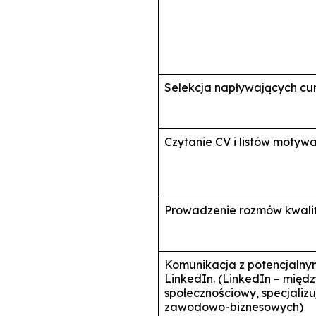
Selekcja napływających cur
Czytanie CV i listów moty
Prowadzenie rozmów kwalif
Komunikacja z potencjalny
LinkedIn. (LinkedIn – międ
społecznościowy, specjalizu
zawodowo-biznesowych)