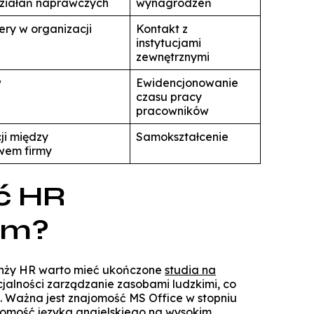
działań naprawczych
wynagrodzeń
ry w organizacji
Kontakt z
instytucjami
zewnętrznymi
w
Ewidencjonowanie
czasu pracy
pracowników
ji między
Samokształcenie
wem firmy
ć HR
em?
anży HR warto mieć ukończone
studia na
cjalności zarządzanie zasobami ludzkimi, co
. Ważna jest znajomość MS Office w stopniu
jomość języka angielskiego na wysokim