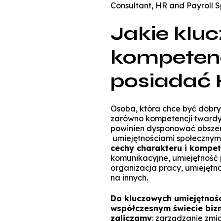
Consultant, HR and Payroll Sp
Jakie klu
kompetenc
posiadać
Osoba, która chce być dobr
zarówno kompetencji twardych 
powinien
dysponować obszer
umiejętnościami społecznym
cechy charakteru i kompet
komunikacyjne, umiejętność 
organizacja pracy, umiejętn
na innych.
Do kluczowych umiejętności
współczesnym świecie bizn
zaliczamy
: zarządzanie zmi