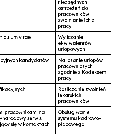
niezbędnych
ostrzeżeń do
pracowników i
zwalnianie ich z
pracy
riculum vitae
Wyliczanie
ekwiwalentów
urlopowych
wacyjnych kandydatów
Naliczanie urlopów
pracowniczych
zgodnie z Kodeksem
pracy
ikacyjnych
Rozliczanie zwolnień
lekarskich
pracowników
mi pracownikami na
Obsługiwanie
zynarodowy serwis
systemu kadrowo-
jący się w kontaktach
płacowego