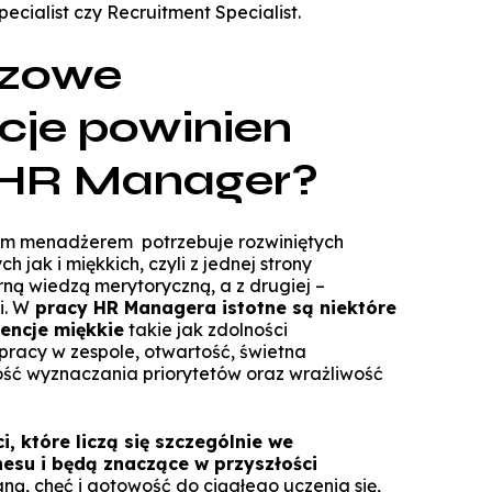
Technologie cyfrowe w marketingu
ecialist czy Recruitment Specialist.
Manager Projektów AI
Marketing i social media
czowe
Lean Sigma Academy
AI w kreacji i komunikacji cyfrowej
je powinien
Manager Industry 4.0
TPM Champion - Utrzymanie ruc
 HR Manager?
prak
Manager jakości i bezpieczeń
ym menadżerem potrzebuje rozwiniętych
żywn
jak i miękkich, czyli z jednej strony
ną wiedzą merytoryczną, a z drugiej
–
Manager Planowania i Zarządz
i. W
pracy HR Managera istotne są niektóre
Produ
encje miękkie
takie jak zdolności
pracy w zespole, otwartość, świetna
ość wyznaczania priorytetów oraz wrażliwość
, które liczą się szczególnie we
esu i będą znaczące w przyszłości
aną, chęć i gotowość do ciągłego uczenia się,