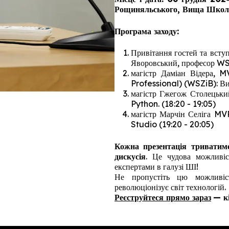
Рощиняльського, Вища Школа 
Програма заходу:
Привітання гостей та всту
Яворовський, професор WSZ
магістр Даміан Відера, M
Professional) (WSZiB): Ви
магістр Гжегож Столецьки
Python. (18:20 - 19:05)
магістр Марчін Селіга MV
Studio (19:20 - 20:05)
Кожна презентація триватим
дискусія
. Це чудова можливіс
експертами в галузі ШІ!
Не пропустіть цю можливіс
революціонізує світ технологій. 
Реєструйтеся прямо зараз
— к