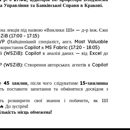
Управління та Банківської Справи в Кракові.
пна лекція під назвою «Виклики ШІ» — д-р інж. Єжи
iB (17:00 - 17:15)
VP (Найцінніший спеціаліст, англ. Most Valuable
користання Copilot в MS Fabric (17:20 - 18:05)
й (WSZiB): Copilot в аналізі даних — від Excel до
P (WSZiB): Створення авторських агентів в Copilot
е 45 хвилин
, після чого слідуватиме
15-хвилинна
ть поставити запитання та обмінятися досвідом з
ть розширити свої знання і побачити, як ШІ
🔥 До зустрічі!
ількість місць обмежена!