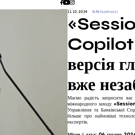
11.10.2024
#Aktualności
«Sessio
Copilot
версія г
вже неза
Маємо радість запросити вас
міжнародного заходу
«Session
Управління та Банківської Сп
більше про найновіші техноло
експертів.
Місце і дата: 06 грудня 2024