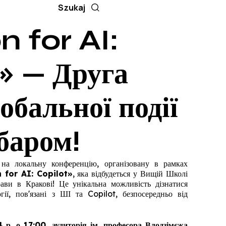
n for AI:
» — Друга
лобальної події
баром!
 на локальну конференцію, організовану в рамках
 for AI: Copilot»
, яка відбудеться у Вищій Школі
рави в Кракові! Це унікальна можливість дізнатися
гії, пов'язані з ШІ та Copilot, безпосередньо від
 р. о 17:00, аудиторія ім. професора Влодзімєжа