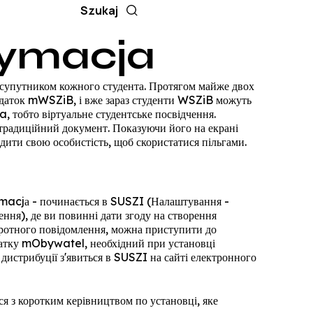
ymacja
 супутником кожного студента. Протягом майже двох
одаток mWSZiB, і вже зараз студенти WSZiB можуть
 тобто віртуальне студентське посвідчення.
традиційний документ. Показуючи його на екрані
дити свою особистість, щоб скористатися пільгами.
acjа - починається в SUSZI (Налаштування -
ння), де ви повинні дати згоду на створення
оротного повідомлення, можна приступити до
атку mObywatel, необхідний при установці
истрибуції з'явиться в SUSZI на сайті електронного
 з коротким керівництвом по установці, яке