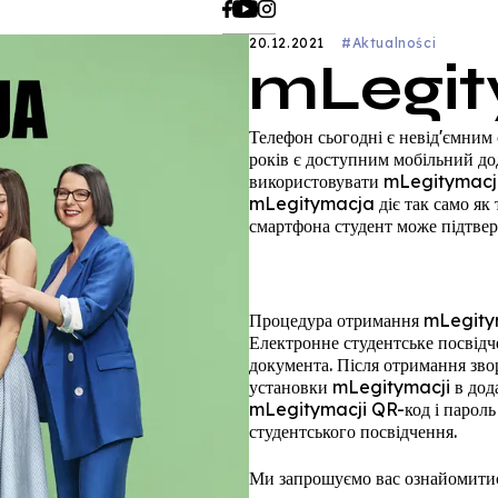
20.12.2021
#Aktualności
mLegit
Телефон сьогодні є невід'ємним
років є доступним мобільний д
використовувати mLegitymacja,
mLegitymacja діє так само як 
смартфона студент може підтвер
Процедура отримання mLegitym
Електронне студентське посвідче
документа. Після отримання зв
установки mLegitymacji в дод
mLegitymacji QR-код і пароль д
студентського посвідчення.
Ми запрошуємо вас ознайомитися