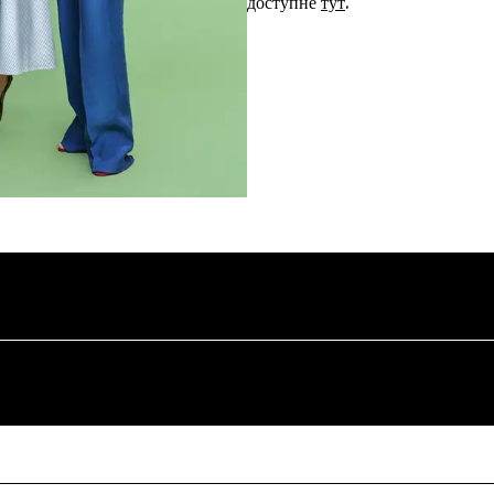
доступне
тут
.