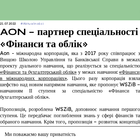
21.07.2022
#Aktualności
AON – партнер спеціальності
«Фінанси та облік»
Aon - міжнародна корпорація, яка з 2017 року співпрацює з
Вищою Школою Управління та Банківської Справи в межах
проекту дуального навчання, що реалізується за спеціальністю
«Фінанси та бухгалтерський облік»
у межах навчання:
«Фінанси
в міжнародних корпораціях»
. Цього разу корпорація взял
шефство над новим напрямом навчання, яке пропонує WSZiB –
навчанням ІІ ступеня за спеціальністю «Фінанси та
бухгалтерський облік».
Пропозиція, розроблена WSZiB, доповнює навчання першого
ступеня. Це передбачає поглиблення знань у сфері фінансів та
обраного навчання. Крім того, пропозиція – розвиток концепції
освіти для потреб ринку праці. Варто зазначити, що компанія
Aon позитивно оцінила навчальну програму, таким чином
Ми поважаємо вашу приватність