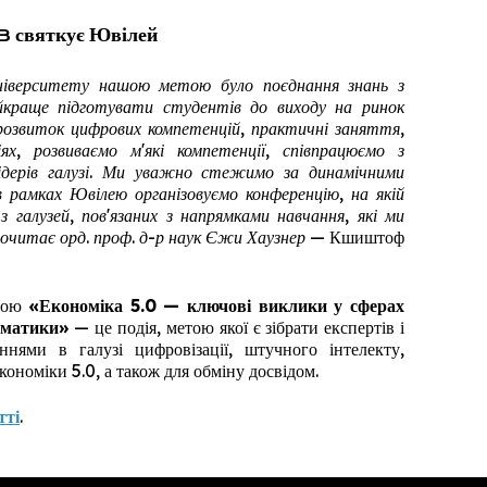
 святкує Ювілей
університету нашою метою було поєднання знань з
йкраще підготувати студентів до виходу на ринок
розвиток цифрових компетенцій, практичні заняття,
ях, розвиваємо м'які компетенції, співпрацюємо з
лідерів галузі. Ми уважно стежимо за динамічними
в рамках Ювілею організовуємо конференцію, на якій
 галузей, пов'язаних з напрямками навчання, які ми
рочитає орд. проф. д-р наук Єжи Хаузнер —
Кшиштоф
звою
«Економіка 5.0 — ключові виклики у сферах
рматики»
— це подія, метою якої є зібрати експертів і
аннями в галузі цифровізації, штучного інтелекту,
кономіки 5.0, а також для обміну досвідом.
тті
.