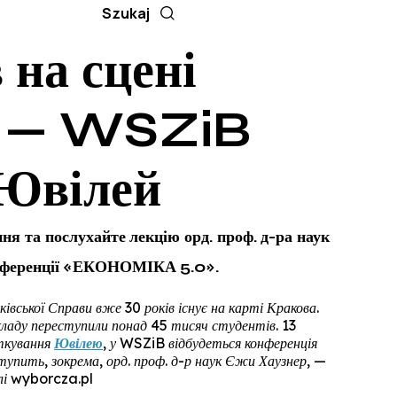
 на сцені
а — WSZiB
 Ювілей
ня та послухайте лекцію орд. проф. д-ра наук
онференції «ЕКОНОМІКА 5.0».
вської Справи вже 30 років існує на карті Кракова.
акладу переступили понад 45 тисяч студентів. 13
яткування
Ювілею
, у WSZiB відбудеться конференція
иступить, зокрема, орд. проф. д-р наук Єжи Хаузнер, —
алі wyborcza.pl