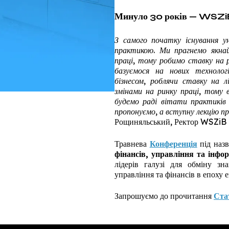
Минуло 30 років — WSZiB
З самого початку існування 
практикою. Ми прагнемо якна
праці, тому робимо ставку на 
базуємося на нових технологі
бізнесом, роблячи ставку на 
змінами на ринку праці, тому 
будемо раді вітати практиків з
пропонуємо, а вступну лекцію п
Рощиняльський, Ректор WSZiB
Травнева
Конференція
під на
фінансів, управління та інфо
лідерів галузі для обміну зн
управління та фінансів в епоху е
Запрошуємо до прочитання
Ста