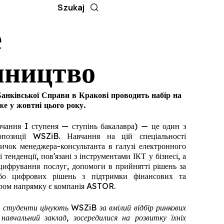
е
мництво
нківської Справи в Кракові проводить набір на
же у жовтні цього року.
чання I ступеня — ступінь бакалавра) — це один з
позиції WSZiB. Навчання на цій спеціальності
ичок менеджера-консультанта в галузі електронного
 тенденції, пов'язані з інструментами ІКТ у бізнесі, а
оцифрування послуг, допомоги в прийнятті рішень за
або цифрових рішень з підтримки фінансових та
ером напрямку є компанія ASTOR.
 студенти цінують WSZiB за вмілий відбір ринкових
навчальний заклад, зосередилися на розвитку їхніх