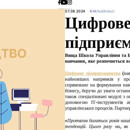
07.08.2024
#Aktualności
Цифров
підприє
Вища Школа Управління та Ба
навчання, яке розпочнеться в
Цифрове підприємництво
(нав
найновіших напрямків у про
спрямоване на формування нав
бізнесу, беручи до уваги останні
також спеціалізовані модулі з 
допомогою ІТ-інструментів 
управлінських процесів. Партн
«Протягом багатьох років наші
тенденцій. Цього разу ми, як 