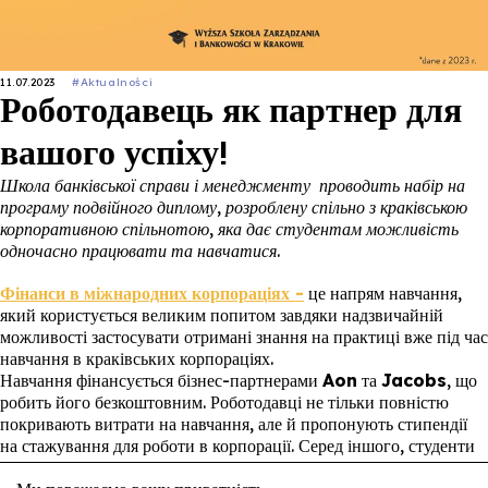
11.07.2023
#Aktualności
Роботодавець як партнер для
вашого успіху!
Школа банківської справи
і менеджменту
проводить набір на
програму подвійного диплому, розроблену спільно з краківською
корпоративною спільнотою, яка дає студентам можливість
одночасно працювати та навчатися.
Фінанси
в
міжнародних
корпораціях
-
це напрям навчання,
який користується великим попитом завдяки надзвичайній
можливості застосувати отримані знання на практиці вже під час
навчання в краківських корпораціях.
Навчання фінансується бізнес-партнерами
Aon
та
Jacobs
, що
робить його безкоштовним. Роботодавці не тільки повністю
покривають витрати на навчання, але й пропонують стипендії
на стажування для роботи в корпорації. Серед іншого, студенти
на цьому курсі вчаться працювати зі спеціалізованим