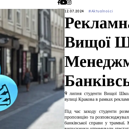
12.07.2024
#Aktualności
Рекламн
Вищої 
Менеджм
Банківсь
9 липня студенти Вищої Школ
вулиці Кракова в рамках рекламн
Під час заходу студенти роз
пропозицію та розповсюджувал
банківської справи у трамваї. 
випускники отримували атестати