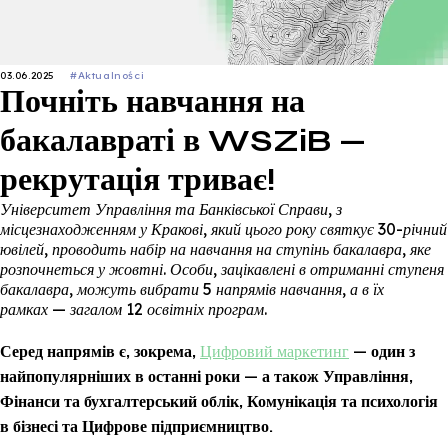
03.06.2025
#Aktualności
Почніть навчання на
бакалавраті в WSZiB —
рекрутація триває!
Університет Управління та Банківської Справи, з
місцезнаходженням у Кракові, який цього року святкує 30-річний
ювілей, проводить набір на навчання на ступінь бакалавра, яке
розпочнеться у жовтні. Особи, зацікавлені в отриманні ступеня
бакалавра, можуть вибрати 5 напрямів навчання, а в їх
рамках — загалом 12 освітніх програм.
Серед напрямів є, зокрема,
Цифровий маркетинг
— один з
найпопулярніших в останні роки — а також Управління,
Фінанси та бухгалтерський облік, Комунікація та психологія
в бізнесі та Цифрове підприємництво.