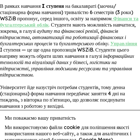
В рамках навчання
I ступеня
на бакалавраті (заочна/
стаціонарна форма навчання) тривалістю 6 семестрів (3 роки)
WSZiB пропонує, серед іншого, освіту за напрямом
Фінанси та
бухгалтерський облік
.
Студенти мають можливість навчатися,
зокрема, в галузі
аудиту та фінансової ревізії, фінансів
підприємства, автоматизації та роботизації фінансових і
бухгалтерських процесів
та
бухгалтерського обліку
.
Управління
I ступеня — це ще одна пропозиція WSZiB. Студенти цього
напряму можуть обрати шлях навчання в галузі
інформаційних
технологій та візуалізації даних у бізнесі, логістики на
підприємстві, управління людськими ресурсами та управління
підприємством.
Університет йде назустріч потребам студентів, тому денна
(стаціонарна) форма навчання передбачає заняття 4 дні на
тиждень, з вівторка по п'ятницю, що дозволяє поєднувати
навчання з роботою у вихідні.
Рекрутація WSZiB!
Ми поважаємо вашу приватність
Ми використовуємо файли cookie для поліпшення якості
Щоб записатися на навчання, достатньо заповнити онлайн-
використання нашого веб-сайту, а також для аналітичних і
форму на сайті
www.wszib.edu.pl/rekrutacja
,
а потім у
маркетингових цілей (наприклад, Google Maps).