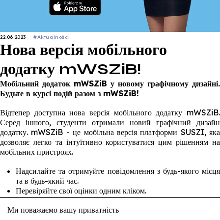
22.06.2023
#Aktualności
Нова версія мобільного
додатку mWSZiB!
Мобільний додаток
mWSZiB у новому графічному дизайні.
Будьте в курсі подій разом з mWSZiB!
Відтепер доступна нова версія мобільного додатку mWSZiB.
Серед іншого, студенти отримали новий графічний дизайн
додатку. mWSZiB - це мобільна версія платформи SUSZI, яка
дозволяє легко та інтуїтивно користуватися цим рішенням на
мобільних пристроях.
Надсилайте та отримуйте повідомлення з будь-якого місця
та в будь-який час.
Перевіряйте свої оцінки одним кліком.
Не запізнюйтесь на заняття, перевіряйте місце та час лекції.
Ми поважаємо вашу приватність
Резервуйте книги та переглядайте ресурси бібліотеки.