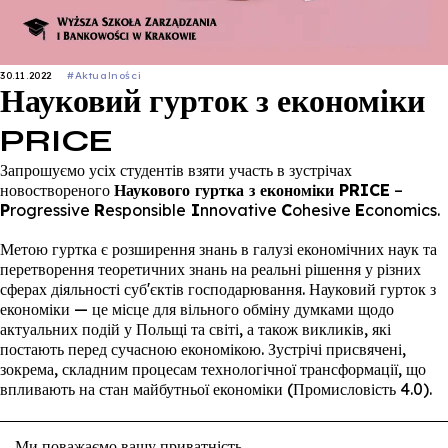
30.11.2022
#Aktualności
Науковий гурток з економіки
PRICE
Запрошуємо усіх студентів взяти участь в зустрічах
новоствореного
Наукового гуртка з економіки PRICE
–
P
rogressive
R
esponsible
I
nnovative
C
ohesive
E
conomics.
Метою гуртка є розширення знань в галузі економічних наук та
перетворення теоретичних знань на реальні рішення у різних
сферах діяльності суб'єктів господарювання. Науковий гурток з
економіки — це місце для вільного обміну думками щодо
актуальних подій у Польщі та світі, а також викликів, які
постають перед сучасною економікою. Зустрічі присвячені,
зокрема, складним процесам технологічної трансформації, що
впливають на стан майбутньої економіки (Промисловість 4.0).
Чергова зустріч відбудеться 7 грудня 2022 року о 12:00.
Ми поважаємо вашу приватність