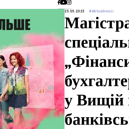
25.05.2023
#Aktualności
Магістра
спеціаль
„Фінанси
бухгалте
у Вищій
банківсь