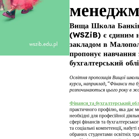
менеджм
Вища Школа Банків
(WSZiB) є єдиним 
закладом в Малопол
пропонує навчання 
бухгалтерський облі
Освітня пропозиція Вищої школи
курси, наприклад, "Фінанси та бу
розпочинаються цього року в жо
Фінанси
та
бухгалтерський
обл
практичного профілю, яка дає м
необхідні для професійної діял
сфері фінансів та бухгалтерсько
та соціальні компетенції, набуті
обраних студентами освітніх трає