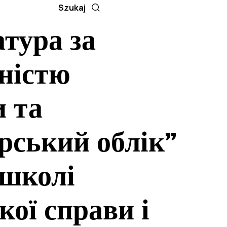
тура за
ністю
 та
рський облік”
 школі
кої справи і