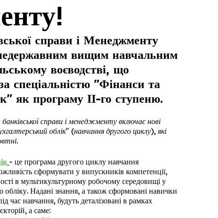
енту!
ської справи
і
Менеджменту
недержавним вищим навчальним
ьському воєводстві, що
за спеціальністю "Фінанси та
к" як програму ІІ-го ступеню.
 банківської справи
і
менеджменту включає нові
хгалтерський облік" (навчання другого циклу), які
втні.
ік
- це програма другого циклу навчання
ожливість сформувати у випускників компетенції,
ьності в мультикультурному робочому середовищі у
го обліку. Надані знання, а також сформовані навички
 під час навчання, будуть деталізовані в рамках
кторій, а саме: