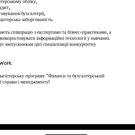
лтерському обліку,
удит,
говування бухгалтерії,
диторська заборгованість.
ають співпрацю з експертами та бізнес-практиками, а
використовувати інформаційні технології у навчанні.
ує випускникам цієї спеціалізації конкурентну
oWork.
магістерську програму "Фінанси та бухгалтерський
ї справи і менеджменту!