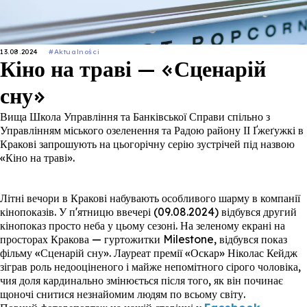
13.08.2024
#Aktualności
Кіно на траві — «Сценарій
сну»
Вища Школа Управління та Банківської Справи спільно з
Управлінням міського озеленення та Радою району ІІ Ґжеґужкі в
Кракові запрошують на цьогорічну серію зустрічей під назвою
«Кіно на траві».
Літні вечори в Кракові набувають особливого шарму в компанії
кінопоказів. У п'ятницю ввечері (09.08.2024) відбувся другий
кінопоказ просто неба у цьому сезоні. На зеленому екрані на
просторах Кракова — гуртожитки Milestone, відбувся показ
фільму «Сценарій сну». Лауреат премії «Оскар» Ніколас Кейдж
зіграв роль недооціненого і майже непомітного сірого чоловіка,
чия доля кардинально змінюється після того, як він починає
щоночі снитися незнайомим людям по всьому світу.