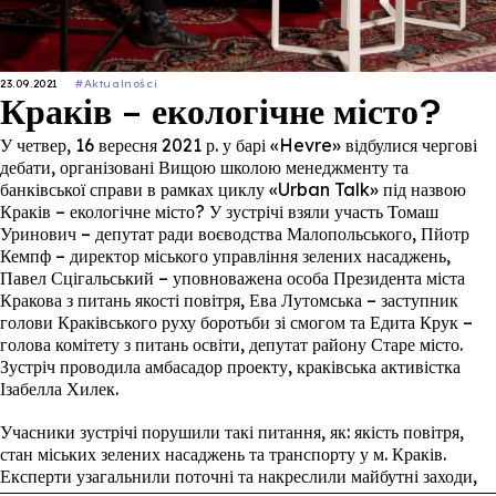
23.09.2021
#Aktualności
Краків – екологічне місто?
У четвер, 16 вересня 2021 р. у барі «Hevre» відбулися чергові
дебати, організовані Вищою школою менеджменту та
банківської справи в рамках циклу «Urban Talk» під назвою
Краків – екологічне місто? У зустрічі взяли участь Томаш
Уринович – депутат ради воєводства Малопольського, Пйотр
Кемпф – директор міського управління зелених насаджень,
Павел Сцігальський – уповноважена особа Президента міста
Кракова з питань якості повітря, Ева Лутомська – заступник
голови Краківського руху боротьби зі смогом та Едита Крук –
голова комітету з питань освіти, депутат району Старе місто.
Зустріч проводила амбасадор проекту, краківська активістка
Ізабелла Хилек.
Учасники зустрічі порушили такі питання, як: якість повітря,
стан міських зелених насаджень та транспорту у м. Краків.
Експерти узагальнили поточні та накреслили майбутні заходи,