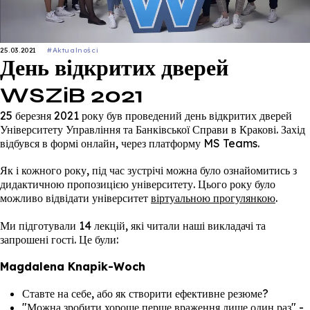
25.03.2021
#Aktualności
День відкритих дверей
WSZiB 2021
25 березня 2021 року був проведений день відкритих дверей
Університету Управління та Банківської Справи в Кракові. Захід
відбувся в формі онлайн, через платформу MS Teams.
Як і кожного року, під час зустрічі можна було ознайомитись з
дидактичною пропозицією університету. Цього року було
можливо відвідати університет
віртуальною прогулянкою
.
Ми підготували 14 лекцій, які читали наші викладачі та
запрошені гості. Це були:
Magdalena Knapik-Woch
Ставте на себе, або як створити ефективне резюме?
"Можна зробити хороше перше враження лише один раз" -