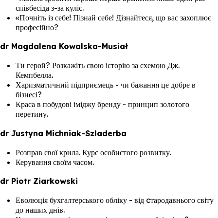
співбесіда з-за куліс.
«Почніть із себе! Пізнай себе! Дізнайтеся, що вас захоплює
професійно?
dr Magdalena Kowalska-Musiał
Ти герой? Розкажіть свою історію за схемою Дж.
Кемпбелла.
Харизматичний підприємець - чи бажання це добре в
бізнесі?
Краса в побудові іміджу бренду - принцип золотого
перетину.
dr Justyna Michniak-Szladerba
Розправ свої крила. Курс особистого розвитку.
Керування своїм часом.
dr Piotr Ziarkowski
Еволюція бухгалтерського обліку - від cтародавнього світу
до наших днів.