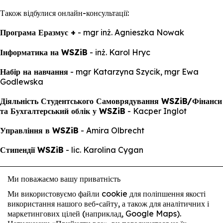
Також відбулися онлайн-консультації:
Програма Еразмус +
- mgr inż. Agnieszka Nowak
Інформатика на WSZiB
- inż. Karol Hryc
Набір на навчання
- mgr Katarzyna Szycik, mgr Ewa
Godlewska
Діяльність Студентського Самоврядування WSZiB/Фінанси
та Бухгалтерський облік у WSZiB
- Kacper Inglot
Управління в WSZiB
- Amira Olbrecht
Стипендії WSZiB
- lic. Karolina Cygan
Агентство з працевлаштування / Мережа Сприяння
Ми поважаємо вашу приватність
Студентам
- Agnieszka Cepielik
Ми використовуємо файли cookie для поліпшення якості
використання нашого веб-сайту, а також для аналітичних і
маркетингових цілей (наприклад, Google Maps).
У заході взяли участь 500 людей. Щиро дякуємо за ваше широке