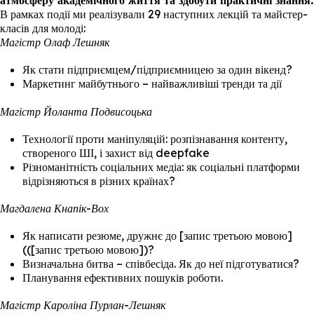
атмосферу академічного життя та здобути практичні знання.
В рамках події ми реалізували 29 наступних лекцій та майстер-
класів для молоді:
Магістр Олаф Лешняк
Як стати підприємцем/підприємницею за один вікенд?
Маркетинг майбутнього – найважливіші тренди та дії
Магістр Йоланта Подвисоцька
Технології проти маніпуляцій: розпізнавання контенту,
створеного ШІ, і захист від deepfake
Різноманітність соціальних медіа: як соціальні платформи
відрізняються в різних країнах?
Магдалена Кнапік-Вох
Як написати резюме, дружнє до [запис третьою мовою]
(([запис третьою мовою])?
Визначальна битва – співбесіда. Як до неї підготуватися?
Планування ефективних пошуків роботи.
Магістр Кароліна Пурлан-Лешняк