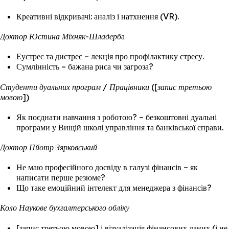
Креативні відкривачі: аналіз і натхнення (VR).
Доктор Юстина Міхняк-Шладерб
а
Еустрес та дистрес – лекція про профілактику стресу.
Сумлінність – бажана риса чи загроза?
Студенти дуальних програм / Працівники ([запис третьою
мовою])
Як поєднати навчання з роботою? – безкоштовні дуальні
програми у Вищій школі управління та банківської справи.
Доктор Пйотр Зярковський
Не маю професійного досвіду в галузі фінансів – як
написати перше резюме?
Що таке емоційний інтелект для менеджера з фінансів?
Коло Наукове бухгалтерського обліку
[запис третьою мовою] і візуалізація фінансових даних (і не