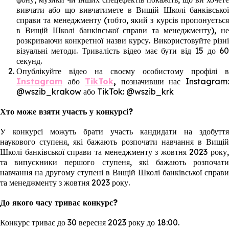
вивчати або що вивчатимете в Вищій Школі банківської
справи та менеджменту (тобто, який з курсів пропонується
в Вищій Школі банківської справи та менеджменту), не
розкриваючи конкретної назви курсу. Використовуйте різні
візуальні методи. Тривалість відео має бути від 15 до 60
секунд.
Опублікуйте відео на своєму особистому профілі в
Instagram
або
TikTok
,
позначивши нас Instagram
@wszib_krakow або TikTok: @wszib_krk
Хто може взяти участь у конкурсі?
У конкурсі можуть брати участь кандидати на здобуття
наукового ступеня, які бажають розпочати навчання в Вищій
Школі банківської справи та менеджменту з жовтня 2023 року,
та випускники першого ступеня, які бажають розпочати
навчання на другому ступені в Вищій Школі банківської справи
та менеджменту з жовтня 2023 року.
До якого часу триває конкурс?
Конкурс триває до 30 вересня 2023 року до 18:00.