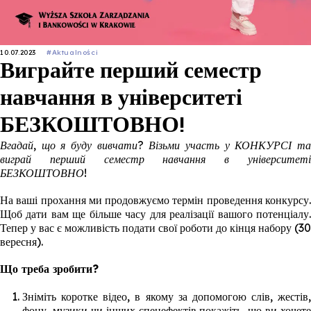
10.07.2023
#Aktualności
Виграйте перший семестр
навчання в університеті
БЕЗКОШТОВНО!
Вгадай, що я буду вивчати? Візьми участь у КОНКУРСІ та
виграй перший семестр навчання в університеті
БЕЗКОШТОВНО!
На ваші прохання ми продовжуємо термін проведення конкурсу.
Щоб дати вам ще більше часу для реалізації вашого потенціалу.
Тепер у вас є можливість подати свої роботи до кінця набору (30
вересня).
Що треба зробити
?
Зніміть коротке відео, в якому за допомогою слів, жестів,
фону, музики чи інших спецефектів покажіть, що ви хочете