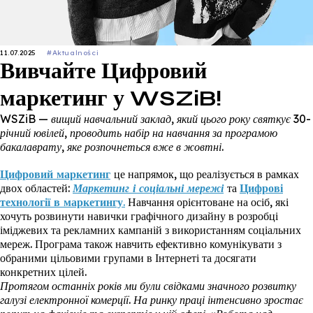
11.07.2025
#Aktualności
Вивчайте Цифровий
маркетинг у WSZiB!
WSZiB — вищий навчальний заклад, який цього року святкує 30-
річний ювілей, проводить набір на навчання за програмою
бакалаврату, яке розпочнеться вже в жовтні.
Цифровий маркетинг
це напрямок, що реалізується в рамках
двох областей:
Маркетинг і соціальні мережі
та
Цифрові
технології в маркетингу
.
Навчання орієнтоване на осіб, які
хочуть розвинути навички графічного дизайну в розробці
іміджевих та рекламних кампаній з використанням соціальних
мереж. Програма також навчить ефективно комунікувати з
обраними цільовими групами в Інтернеті та досягати
конкретних цілей.
Протягом останніх років ми були свідками значного розвитку
галузі електронної комерції. На ринку праці інтенсивно зростає