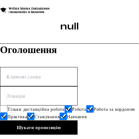
null
Оголошення
Тільки дистанційна робота
Робота
Робота за кордоном
Практика
Стажування
Навчання
Шукати пропозицію